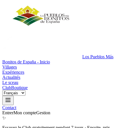
Los Pueblos Más
Bonitos de España - Inicio
Villages
Expériences
Actualités
Le sceau
Club
Boutique
Contact
Entrer
Mon compte
Gestion
✨
Essayez le Club gratuitement pendant 7 jours
·
Ensuite, prix