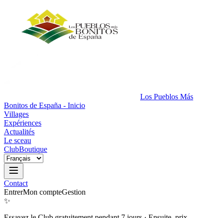
Los Pueblos Más
Bonitos de España - Inicio
Villages
Expériences
Actualités
Le sceau
Club
Boutique
Contact
Entrer
Mon compte
Gestion
✨
Essayez le Club gratuitement pendant 7 jours
·
Ensuite, prix