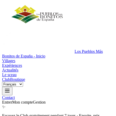
Los Pueblos Más
Bonitos de España - Inicio
Villages
Expériences
Actualités
Le sceau
Club
Boutique
Contact
Entrer
Mon compte
Gestion
✨
Essayez le Club gratuitement pendant 7 jours
·
Ensuite, prix