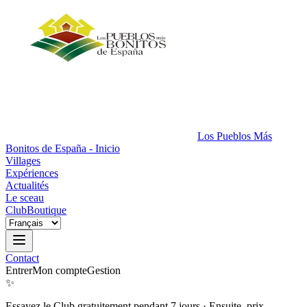
Los Pueblos Más
Bonitos de España - Inicio
Villages
Expériences
Actualités
Le sceau
Club
Boutique
Contact
Entrer
Mon compte
Gestion
✨
Essayez le Club gratuitement pendant 7 jours
·
Ensuite, prix