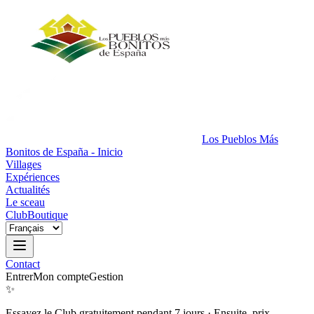
Los Pueblos Más
Bonitos de España - Inicio
Villages
Expériences
Actualités
Le sceau
Club
Boutique
Contact
Entrer
Mon compte
Gestion
✨
Essayez le Club gratuitement pendant 7 jours
·
Ensuite, prix