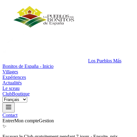
Los Pueblos Más
Bonitos de España - Inicio
Villages
Expériences
Actualités
Le sceau
Club
Boutique
Contact
Entrer
Mon compte
Gestion
✨
Essayez le Club gratuitement pendant 7 jours
·
Ensuite, prix