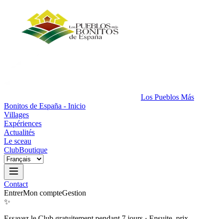
Los Pueblos Más
Bonitos de España - Inicio
Villages
Expériences
Actualités
Le sceau
Club
Boutique
Contact
Entrer
Mon compte
Gestion
✨
Essayez le Club gratuitement pendant 7 jours
·
Ensuite, prix