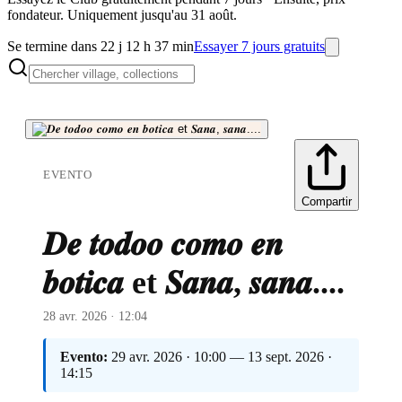
fondateur. Uniquement jusqu'au 31 août.
Se termine dans 22 j 12 h 37 min
Essayer 7 jours gratuits
EVENTO
Compartir
𝑫𝒆 𝒕𝒐𝒅𝒐𝒐 𝒄𝒐𝒎𝒐 𝒆𝒏
𝒃𝒐𝒕𝒊𝒄𝒂 et 𝑺𝒂𝒏𝒂, 𝒔𝒂𝒏𝒂....
28 avr. 2026 · 12:04
Evento:
29 avr. 2026 · 10:00 — 13 sept. 2026 ·
14:15