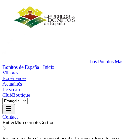
Los Pueblos Más
Bonitos de España - Inicio
Villages
Expériences
Actualités
Le sceau
Club
Boutique
Contact
Entrer
Mon compte
Gestion
✨
Essayez le Club gratuitement pendant 7 jours
·
Ensuite, prix