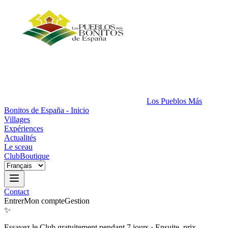
Los Pueblos Más
Bonitos de España - Inicio
Villages
Expériences
Actualités
Le sceau
Club
Boutique
Contact
Entrer
Mon compte
Gestion
✨
Essayez le Club gratuitement pendant 7 jours
·
Ensuite, prix