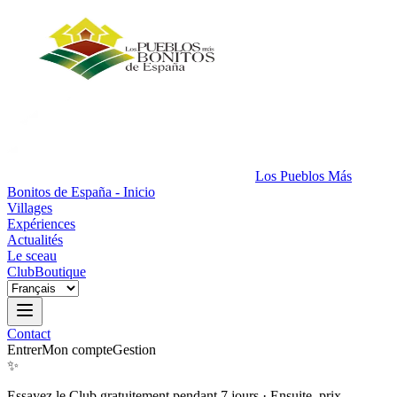
Los Pueblos Más
Bonitos de España - Inicio
Villages
Expériences
Actualités
Le sceau
Club
Boutique
Contact
Entrer
Mon compte
Gestion
✨
Essayez le Club gratuitement pendant 7 jours
·
Ensuite, prix