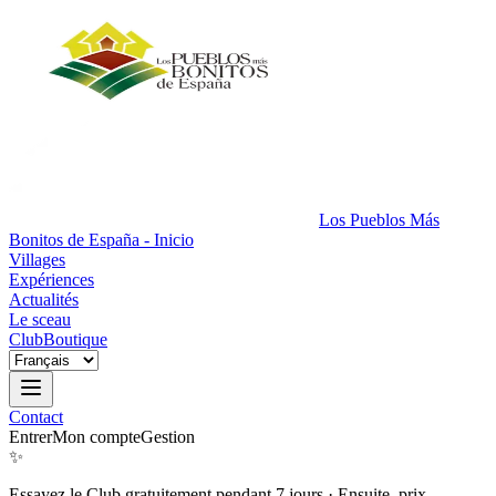
Los Pueblos Más
Bonitos de España - Inicio
Villages
Expériences
Actualités
Le sceau
Club
Boutique
Contact
Entrer
Mon compte
Gestion
✨
Essayez le Club gratuitement pendant 7 jours
·
Ensuite, prix