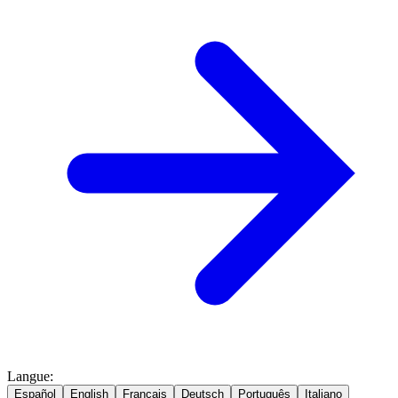
Langue
:
Español
English
Français
Deutsch
Português
Italiano