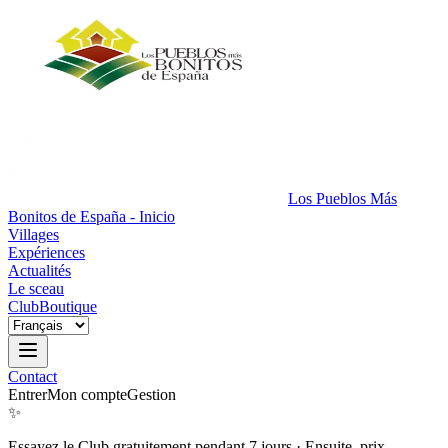
Los Pueblos Más
Bonitos de España - Inicio
Villages
Expériences
Actualités
Le sceau
Club
Boutique
Contact
Entrer
Mon compte
Gestion
✨
Essayez le Club gratuitement pendant 7 jours
·
Ensuite, prix