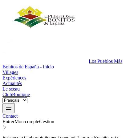
Los Pueblos Más
Bonitos de España - Inicio
Villages
Expériences
Actualités
Le sceau
Club
Boutique
Contact
Entrer
Mon compte
Gestion
✨
Essayez le Club gratuitement pendant 7 jours
·
Ensuite, prix