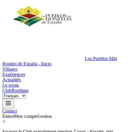
Los Pueblos Más
Bonitos de España - Inicio
Villages
Expériences
Actualités
Le sceau
Club
Boutique
Contact
Entrer
Mon compte
Gestion
✨
Essayez le Club gratuitement pendant 7 jours
·
Ensuite, prix