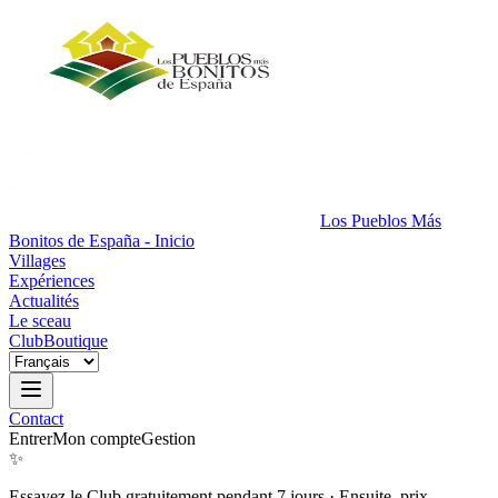
Los Pueblos Más
Bonitos de España - Inicio
Villages
Expériences
Actualités
Le sceau
Club
Boutique
Contact
Entrer
Mon compte
Gestion
✨
Essayez le Club gratuitement pendant 7 jours
·
Ensuite, prix