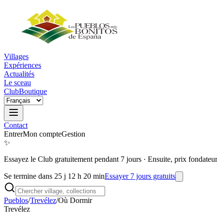
Villages
Expériences
Actualités
Le sceau
Club
Boutique
Contact
Entrer
Mon compte
Gestion
✨
Essayez le Club gratuitement pendant 7 jours
·
Ensuite, prix fondateu
Se termine dans 25 j 12 h 20 min
Essayer 7 jours gratuits
Pueblos
/
Trevélez
/
Où Dormir
Trevélez