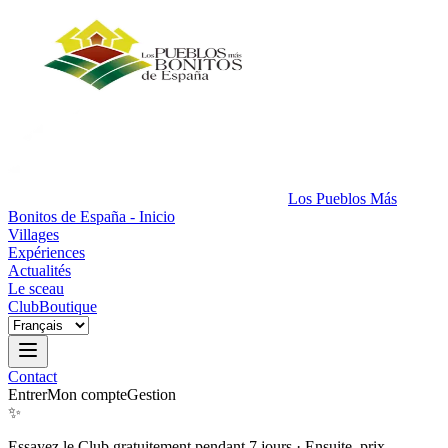
Los Pueblos Más
Bonitos de España - Inicio
Villages
Expériences
Actualités
Le sceau
Club
Boutique
Contact
Entrer
Mon compte
Gestion
✨
Essayez le Club gratuitement pendant 7 jours
·
Ensuite, prix