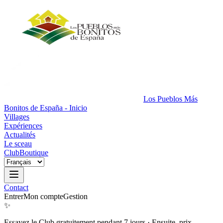
Los Pueblos Más
Bonitos de España - Inicio
Villages
Expériences
Actualités
Le sceau
Club
Boutique
Contact
Entrer
Mon compte
Gestion
✨
Essayez le Club gratuitement pendant 7 jours
·
Ensuite, prix