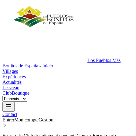
Los Pueblos Más
Bonitos de España - Inicio
Villages
Expériences
Actualités
Le sceau
Club
Boutique
Contact
Entrer
Mon compte
Gestion
✨
Essayez le Club gratuitement pendant 7 jours
·
Ensuite, prix