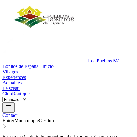
Los Pueblos Más
Bonitos de España - Inicio
Villages
Expériences
Actualités
Le sceau
Club
Boutique
Contact
Entrer
Mon compte
Gestion
✨
Essayez le Club gratuitement pendant 7 jours
·
Ensuite, prix