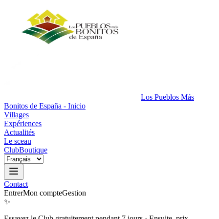
Los Pueblos Más
Bonitos de España - Inicio
Villages
Expériences
Actualités
Le sceau
Club
Boutique
Contact
Entrer
Mon compte
Gestion
✨
Essayez le Club gratuitement pendant 7 jours
·
Ensuite, prix