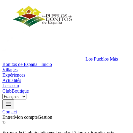
Los Pueblos Más
Bonitos de España - Inicio
Villages
Expériences
Actualités
Le sceau
Club
Boutique
Contact
Entrer
Mon compte
Gestion
✨
Essayez le Club gratuitement pendant 7 jours
·
Ensuite, prix