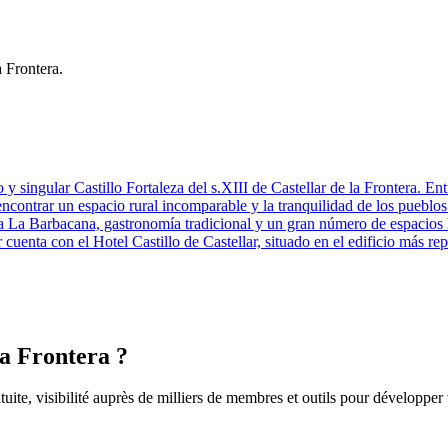
a Frontera.
 y singular Castillo Fortaleza del s.XIII de Castellar de la Frontera. En
encontrar un espacio rural incomparable y la tranquilidad de los pueblo
La Barbacana, gastronomía tradicional y un gran número de espacios histó
 cuenta con el Hotel Castillo de Castellar, situado en el edificio más r
la Frontera ?
uite, visibilité auprès de milliers de membres et outils pour développer 