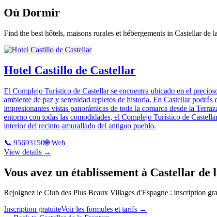
Où Dormir
Find the best hôtels, maisons rurales et hébergements in Castellar de l
Hotel Castillo de Castellar
El Complejo Turístico de Castellar se encuentra ubicado en el precioso
ambiente de paz y serenidad repletos de historia. En Castellar podrás 
impresionantes vistas panorámicas de toda la comarca desde la Terraza 
entorno con todas las comodidades, el Complejo Turístico de Castellar
interior del recinto amurallado del antiguo pueblo.
📞
95693150
🌐 Web
View details →
Vous avez un établissement à Castellar de 
Rejoignez le Club des Plus Beaux Villages d'Espagne : inscription grat
Inscription gratuite
Voir les formules et tarifs
→