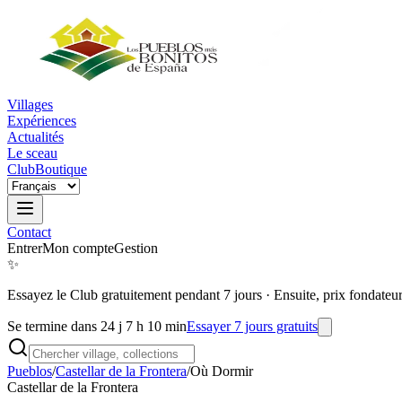
Villages
Expériences
Actualités
Le sceau
Club
Boutique
Contact
Entrer
Mon compte
Gestion
✨
Essayez le Club gratuitement pendant 7 jours
·
Ensuite, prix fondateu
Se termine dans 24 j 7 h 10 min
Essayer 7 jours gratuits
Pueblos
/
Castellar de la Frontera
/
Où Dormir
Castellar de la Frontera