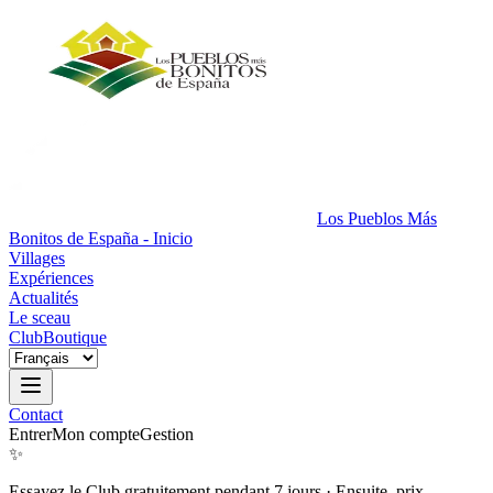
Los Pueblos Más
Bonitos de España - Inicio
Villages
Expériences
Actualités
Le sceau
Club
Boutique
Contact
Entrer
Mon compte
Gestion
✨
Essayez le Club gratuitement pendant 7 jours
·
Ensuite, prix