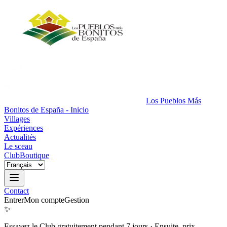
Los Pueblos Más
Bonitos de España - Inicio
Villages
Expériences
Actualités
Le sceau
Club
Boutique
Contact
Entrer
Mon compte
Gestion
✨
Essayez le Club gratuitement pendant 7 jours
·
Ensuite, prix