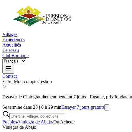
Villages
Expériences
Actualités
Le sceau
Club
Boutique
Contact
Entrer
Mon compte
Gestion
✨
Essayez le Club gratuitement pendant 7 jours
·
Ensuite, prix fondateu
Se termine dans 25 j 0 h 29 min
Essayer 7 jours gratuits
Pueblos
/
Viniegra de Abajo
/
Où Acheter
Viniegra de Abajo