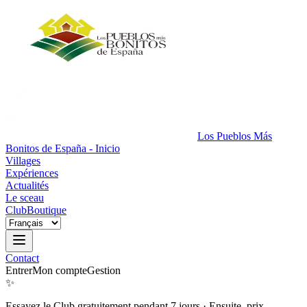
Los Pueblos Más
Bonitos de España - Inicio
Villages
Expériences
Actualités
Le sceau
Club
Boutique
Contact
Entrer
Mon compte
Gestion
✨
Essayez le Club gratuitement pendant 7 jours
·
Ensuite, prix