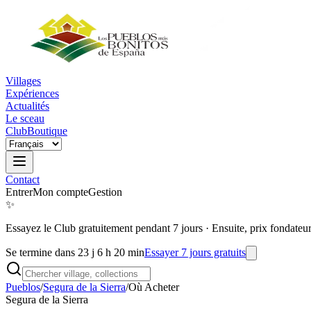
Villages
Expériences
Actualités
Le sceau
Club
Boutique
Contact
Entrer
Mon compte
Gestion
✨
Essayez le Club gratuitement pendant 7 jours
·
Ensuite, prix fondateu
Se termine dans 23 j 6 h 20 min
Essayer 7 jours gratuits
Pueblos
/
Segura de la Sierra
/
Où Acheter
Segura de la Sierra