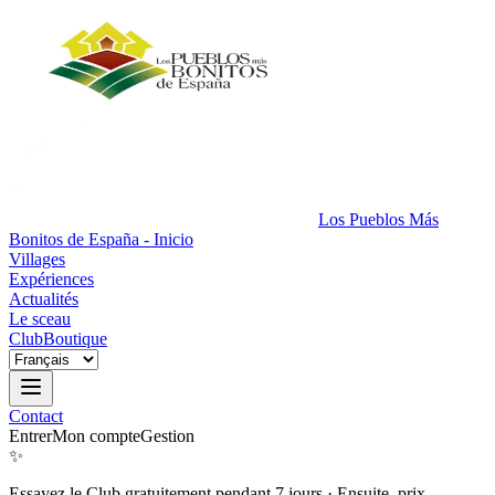
Los Pueblos Más
Bonitos de España - Inicio
Villages
Expériences
Actualités
Le sceau
Club
Boutique
Contact
Entrer
Mon compte
Gestion
✨
Essayez le Club gratuitement pendant 7 jours
·
Ensuite, prix