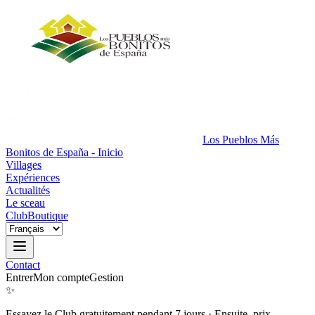
Los Pueblos Más
Bonitos de España - Inicio
Villages
Expériences
Actualités
Le sceau
Club
Boutique
Contact
Entrer
Mon compte
Gestion
✨
Essayez le Club gratuitement pendant 7 jours
·
Ensuite, prix