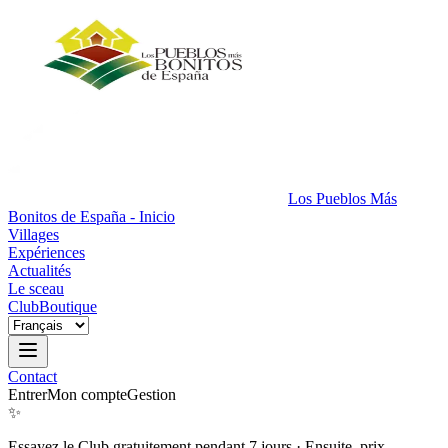
Los Pueblos Más
Bonitos de España - Inicio
Villages
Expériences
Actualités
Le sceau
Club
Boutique
Contact
Entrer
Mon compte
Gestion
✨
Essayez le Club gratuitement pendant 7 jours
·
Ensuite, prix