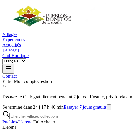
Villages
Expériences
Actualités
Le sceau
Club
Boutique
Contact
Entrer
Mon compte
Gestion
✨
Essayez le Club gratuitement pendant 7 jours
·
Ensuite, prix fondateu
Se termine dans 24 j 17 h 40 min
Essayer 7 jours gratuits
Pueblos
/
Llerena
/
Où Acheter
Llerena