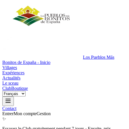
Los Pueblos Más
Bonitos de España - Inicio
Villages
Expériences
Actualités
Le sceau
Club
Boutique
Contact
Entrer
Mon compte
Gestion
✨
Essayez le Club gratuitement pendant 7 jours
·
Ensuite, prix