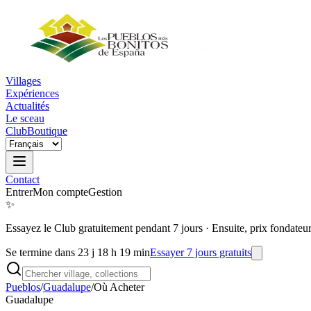
Villages
Expériences
Actualités
Le sceau
Club
Boutique
Contact
Entrer
Mon compte
Gestion
✨
Essayez le Club gratuitement pendant 7 jours
·
Ensuite, prix fondateu
Se termine dans 23 j 18 h 19 min
Essayer 7 jours gratuits
Pueblos
/
Guadalupe
/
Où Acheter
Guadalupe