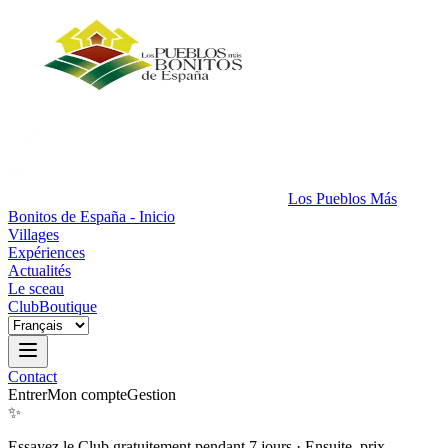
Los Pueblos Más
Bonitos de España - Inicio
Villages
Expériences
Actualités
Le sceau
Club
Boutique
Contact
Entrer
Mon compte
Gestion
✨
Essayez le Club gratuitement pendant 7 jours
·
Ensuite, prix