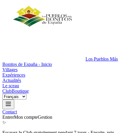
Los Pueblos Más
Bonitos de España - Inicio
Villages
Expériences
Actualités
Le sceau
Club
Boutique
Contact
Entrer
Mon compte
Gestion
✨
Essayez le Club gratuitement pendant 7 jours
·
Ensuite, prix