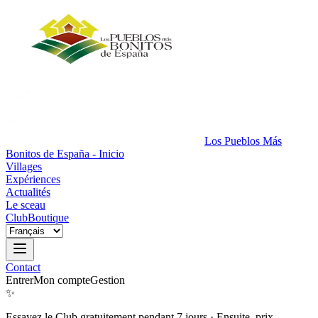
Los Pueblos Más
Bonitos de España - Inicio
Villages
Expériences
Actualités
Le sceau
Club
Boutique
Contact
Entrer
Mon compte
Gestion
✨
Essayez le Club gratuitement pendant 7 jours
·
Ensuite, prix