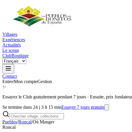
Villages
Expériences
Actualités
Le sceau
Club
Boutique
Contact
Entrer
Mon compte
Gestion
✨
Essayez le Club gratuitement pendant 7 jours
·
Ensuite, prix fondateu
Se termine dans 24 j 3 h 15 min
Essayer 7 jours gratuits
Pueblos
/
Roncal
/
Où Manger
Roncal