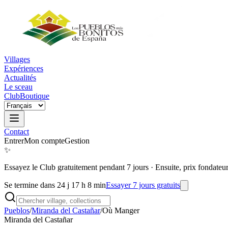
Villages
Expériences
Actualités
Le sceau
Club
Boutique
Contact
Entrer
Mon compte
Gestion
✨
Essayez le Club gratuitement pendant 7 jours
·
Ensuite, prix fondateu
Se termine dans 24 j 17 h 8 min
Essayer 7 jours gratuits
Pueblos
/
Miranda del Castañar
/
Où Manger
Miranda del Castañar