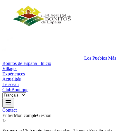
Los Pueblos Más
Bonitos de España - Inicio
Villages
Expériences
Actualités
Le sceau
Club
Boutique
Contact
Entrer
Mon compte
Gestion
✨
Essayez le Club gratuitement pendant 7 jours
·
Ensuite, prix