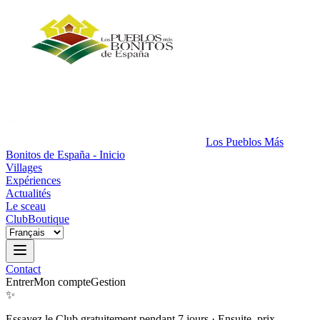
Los Pueblos Más
Bonitos de España - Inicio
Villages
Expériences
Actualités
Le sceau
Club
Boutique
Contact
Entrer
Mon compte
Gestion
✨
Essayez le Club gratuitement pendant 7 jours
·
Ensuite, prix