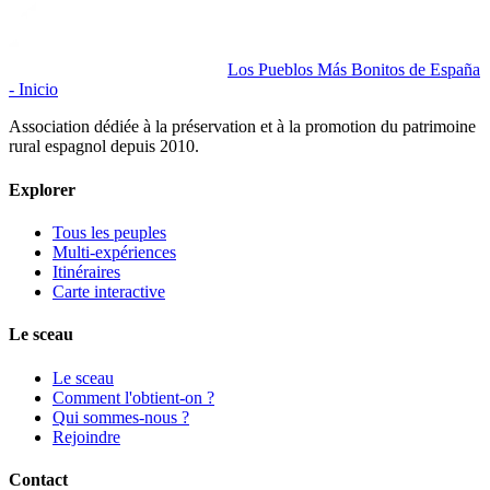
Los Pueblos Más Bonitos de España
- Inicio
Association dédiée à la préservation et à la promotion du patrimoine
rural espagnol depuis 2010.
Explorer
Tous les peuples
Multi-expériences
Itinéraires
Carte interactive
Le sceau
Le sceau
Comment l'obtient-on ?
Qui sommes-nous ?
Rejoindre
Contact