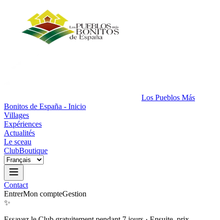
Los Pueblos Más
Bonitos de España - Inicio
Villages
Expériences
Actualités
Le sceau
Club
Boutique
Contact
Entrer
Mon compte
Gestion
✨
Essayez le Club gratuitement pendant 7 jours
·
Ensuite, prix