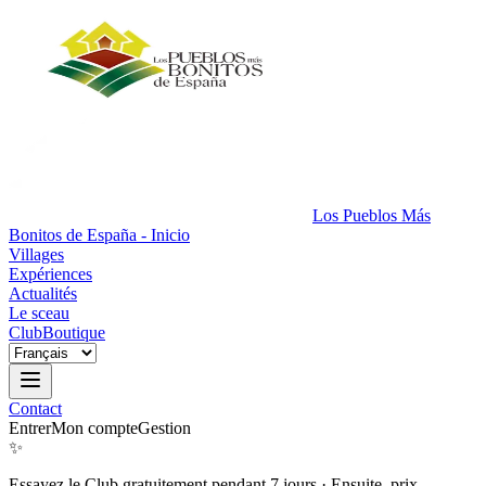
Los Pueblos Más
Bonitos de España - Inicio
Villages
Expériences
Actualités
Le sceau
Club
Boutique
Contact
Entrer
Mon compte
Gestion
✨
Essayez le Club gratuitement pendant 7 jours
·
Ensuite, prix