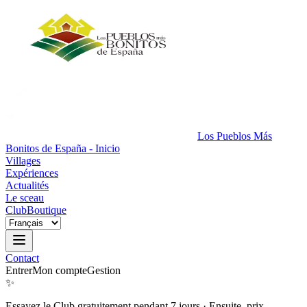
Los Pueblos Más
Bonitos de España - Inicio
Villages
Expériences
Actualités
Le sceau
Club
Boutique
Contact
Entrer
Mon compte
Gestion
✨
Essayez le Club gratuitement pendant 7 jours
·
Ensuite, prix