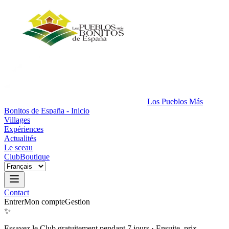
Los Pueblos Más
Bonitos de España - Inicio
Villages
Expériences
Actualités
Le sceau
Club
Boutique
Contact
Entrer
Mon compte
Gestion
✨
Essayez le Club gratuitement pendant 7 jours
·
Ensuite, prix