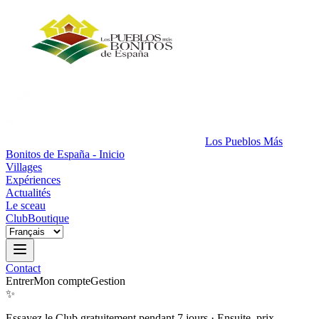
Los Pueblos Más
Bonitos de España - Inicio
Villages
Expériences
Actualités
Le sceau
Club
Boutique
Contact
Entrer
Mon compte
Gestion
✨
Essayez le Club gratuitement pendant 7 jours
·
Ensuite, prix