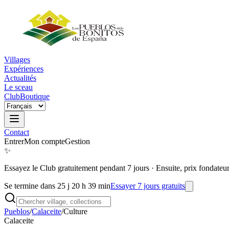
Villages
Expériences
Actualités
Le sceau
Club
Boutique
Contact
Entrer
Mon compte
Gestion
✨
Essayez le Club gratuitement pendant 7 jours
·
Ensuite, prix fondateu
Se termine dans 25 j 20 h 39 min
Essayer 7 jours gratuits
Pueblos
/
Calaceite
/
Culture
Calaceite