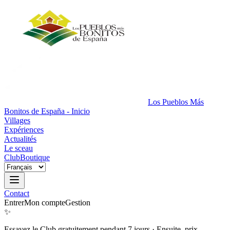
Los Pueblos Más
Bonitos de España - Inicio
Villages
Expériences
Actualités
Le sceau
Club
Boutique
Contact
Entrer
Mon compte
Gestion
✨
Essayez le Club gratuitement pendant 7 jours
·
Ensuite, prix