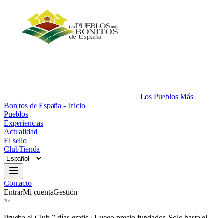
Los Pueblos Más
Bonitos de España - Inicio
Pueblos
Experiencias
Actualidad
El sello
Club
Tienda
Contacto
Entrar
Mi cuenta
Gestión
✨
Prueba el Club 7 días gratis
·
Luego precio fundador. Solo hasta el