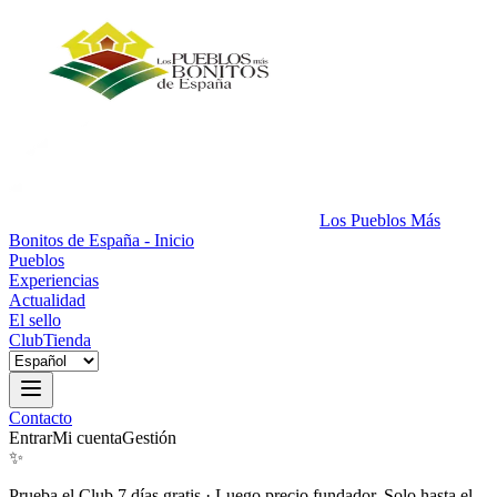
Los Pueblos Más
Bonitos de España - Inicio
Pueblos
Experiencias
Actualidad
El sello
Club
Tienda
Contacto
Entrar
Mi cuenta
Gestión
✨
Prueba el Club 7 días gratis
·
Luego precio fundador. Solo hasta el